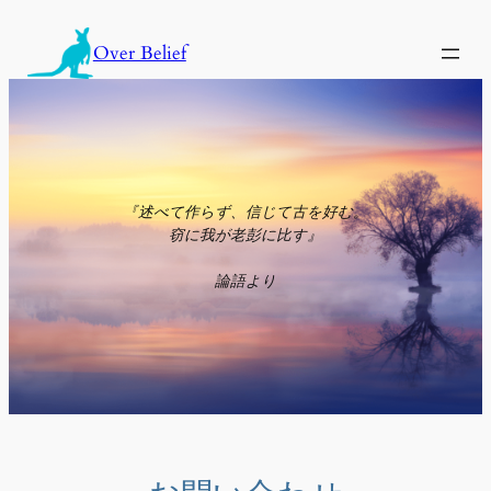
内
容
Over Belief
を
ス
キ
ッ
プ
『述べて作らず、信じて古を好む。
窃に我が老彭に比す』
論語より