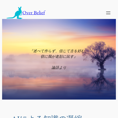
内
容
Over Belief
を
ス
キ
ッ
プ
『述べて作らず、信じて古を好む。
窃に我が老彭に比す』
論語より