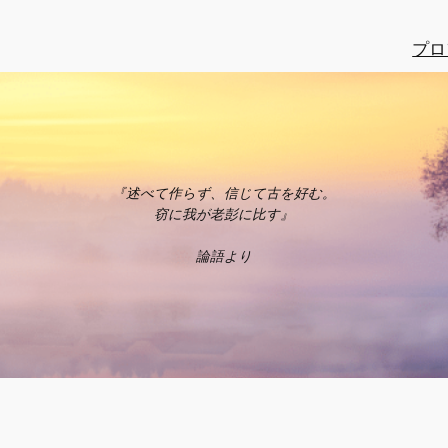
プロ
『述べて作らず、信じて古を好む。
窃に我が老彭に比す』
論語より