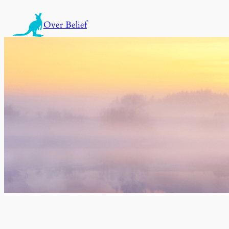
内
容
Over Belief
を
ス
キ
ッ
プ