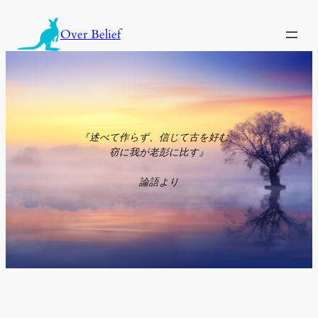
内
容
Over Belief
を
ス
キ
ッ
プ
『述べて作らず、信じて古を好む。
窃に我が老彭に比す』
論語より