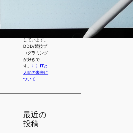
ま取り入れて
る技術のこ
と、プログラ
ミングをやっ
ていての気づ
きなどを発信
しています。
DDD/競技プ
ログラミング
が好きで
す。
〉〉ITと
人間の未来に
ついて
最近の
投稿