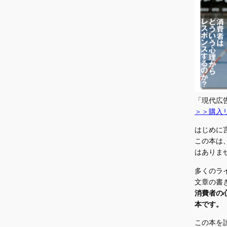
「現代広
＞＞購入
はじめに
この本は
はありま
多くのラ
文章の書
消費者の
本です。
この本を