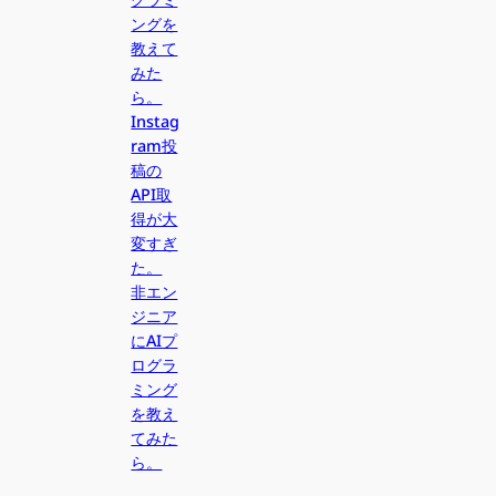
ングを
教えて
みた
ら。
Instag
ram投
稿の
API取
得が大
変すぎ
た。
非エン
ジニア
にAIプ
ログラ
ミング
を教え
てみた
ら。