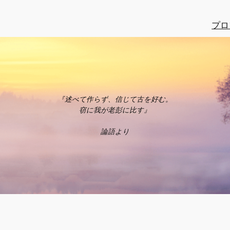
プロ
『述べて作らず、信じて古を好む。
窃に我が老彭に比す』
論語より