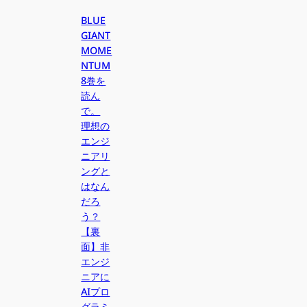
BLUE
GIANT
MOME
NTUM
8巻を
読ん
で。
理想の
エンジ
ニアリ
ングと
はなん
だろ
う？
【裏
面】非
エンジ
ニアに
AIプロ
グラミ