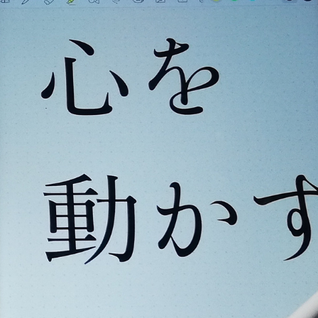
書い
たひ
と
「人間が、よ
り人間らしい
活動に集中で
きるように」
日々、システ
ム開発した
り、農業した
り、餅つきし
たりして生活
しています。
システム開発
の進捗や、い