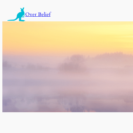
内
容
Over Belief
を
ス
キ
ッ
プ