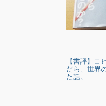
【書評】コ
だら、世界
た話。