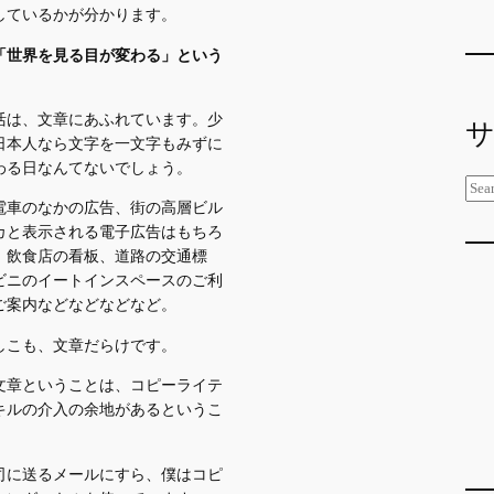
しているかが分かります。
「世界を見る目が変わる」という
。
活は、文章にあふれています。少
日本人なら文字を一文字もみずに
わる日なんてないでしょう。
検
電車のなかの広告、街の高層ビル
索
カと表示される電子広告はもちろ
、飲食店の看板、道路の交通標
ビニのイートインスペースのご利
ご案内などなどなどなど。
しこも、文章だらけです。
文章ということは、コピーライテ
キルの介入の余地があるというこ
司に送るメールにすら、僕はコピ