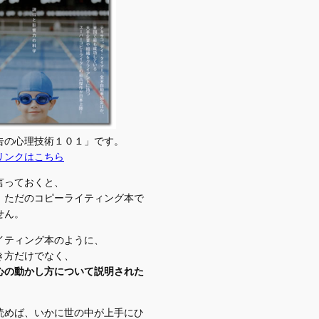
告の心理技術１０１」です。
リンクはこちら
言っておくと、
、ただのコピーライティング本で
せん。
イティング本のように、
き方だけでなく、
心の動かし方について説明された
読めば、いかに世の中が上手にひ