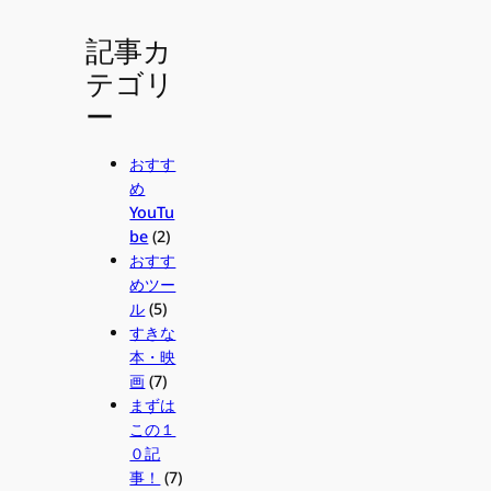
記事カ
テゴリ
ー
おすす
め
YouTu
be
(2)
おすす
めツー
ル
(5)
すきな
本・映
画
(7)
まずは
この１
０記
事！
(7)