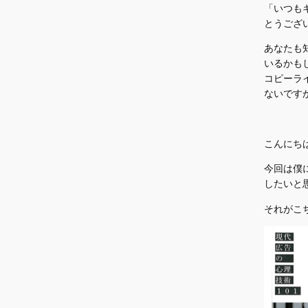
「いつも
とうござ
あなたも
いるかも
コピーラ
ないです
こんにち
今回は僕
したいと
それがこ