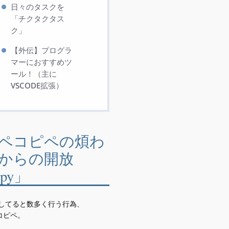
日々のタスクを
「チクタクタス
ク」
【外伝】プログラ
マーにおすすめツ
ール！（主に
VSCODE拡張）
ペコピペの煩わ
からの開放
ipy」
をしてると数多く行う行為、
コピペ。