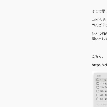
そこで思
コピペで
めんどく
ひとつ前
思い出し
こちら、「
https://c