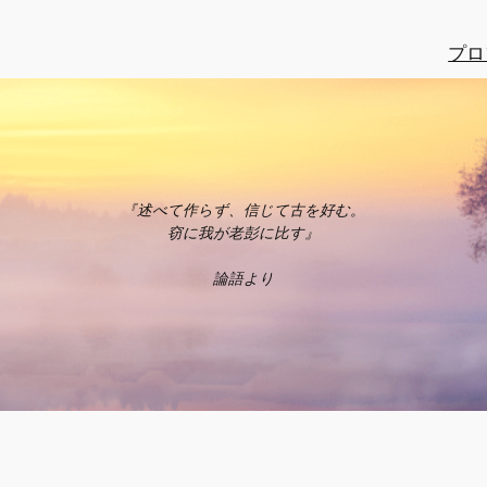
プロ
『述べて作らず、信じて古を好む。
窃に我が老彭に比す』
論語より