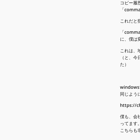
コピー履
「comman
これだと
「comman
に、僕は
これは、
（と、今
た）
window
同じよう
https://
僕も、会
ってます
こちらも