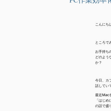
こんにち
ところで
お手持ち
どのよう
か？
今日、カ
話してい
最近Mac
「はじめ
の話で盛