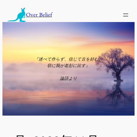
内
容
Over Belief
を
ス
キ
ッ
プ
『述べて作らず、信じて古を好む。
窃に我が老彭に比す』
論語より