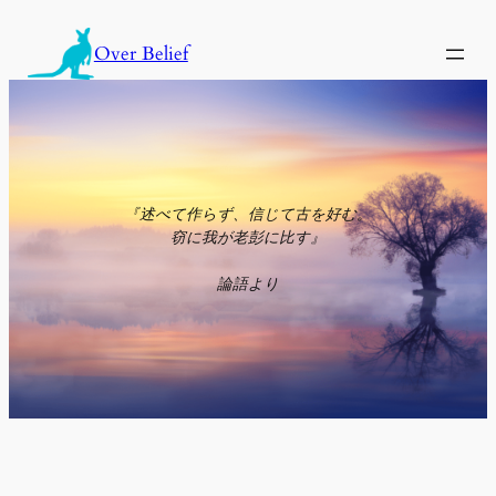
内
容
Over Belief
を
ス
キ
ッ
プ
『述べて作らず、信じて古を好む。
窃に我が老彭に比す』
論語より