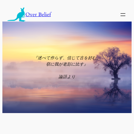
内
容
Over Belief
を
ス
キ
ッ
プ
『述べて作らず、信じて古を好む。
窃に我が老彭に比す』
論語より